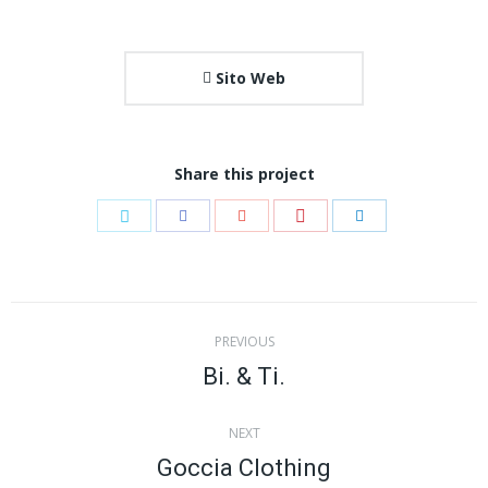
Sito Web
Share this project
Share
Share
Share
Share
Share
with
with
with
with
with
Pinterest
Twitter
Facebook
Google+
LinkedIn
Project
PREVIOUS
navigation
Bi. & Ti.
Previous
project:
NEXT
Goccia Clothing
Next